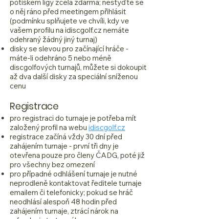
potiskem ligy zcela zdarma; nestyďte se
o něj ráno před meetingem přihlásit
(podmínku splňujete ve chvíli, kdy ve
vašem profilu na
idiscgolf.cz
nemáte
odehraný žádný jiný turnaj)
disky se slevou pro začínající hráče -
máte-li odehráno 5 nebo méně
discgolfových turnajů, můžete si dokoupit
až dva další disky za speciální sníženou
cenu
Registrace
pro registraci do turnaje je potřeba mít
založený profil na webu
idiscgolf.cz
registrace začíná vždy 30 dní před
zahájením turnaje - první tři dny je
otevřena pouze pro členy ČADG, poté již
pro všechny bez omezení
pro případné odhlášení turnaje je nutné
neprodleně kontaktovat ředitele turnaje
emailem či telefonicky; pokud se hráč
neodhlásí alespoň 48 hodin před
zahájením turnaje, ztrácí nárok na