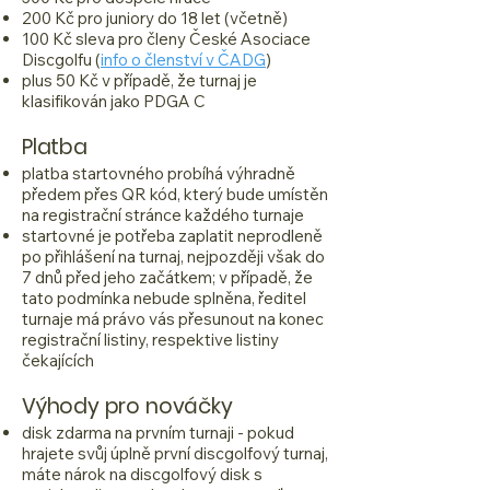
200 Kč pro juniory do 18 let (včetně)
100 Kč sleva pro členy České Asociace
Discgolfu (
info o členství v ČADG
)
plus 50 Kč v případě, že turnaj je
klasifikován jako PDGA C
Platba
platba startovného probíhá výhradně
předem přes QR kód, který bude umístěn
na registrační stránce každého turnaje
startovné je potřeba zaplatit neprodleně
po přihlášení na turnaj, nejpozději však do
7 dnů před jeho začátkem; v případě, že
tato podmínka nebude splněna, ředitel
turnaje má právo vás přesunout na konec
registrační listiny, respektive listiny
čekajících
Výhody pro nováčky
disk zdarma na prvním turnaji - pokud
hrajete svůj úplně první discgolfový turnaj,
máte nárok na discgolfový disk s