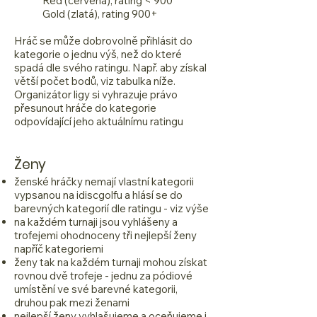
Red (červená), rating < 900
Gold (zlatá), rating 900+
Hráč se může dobrovolně přihlásit do
kategorie o jednu výš, než do které
spadá dle svého ratingu. Např. aby získal
větší počet bodů, viz tabulka níže.
Organizátor ligy si vyhrazuje právo
přesunout hráče do kategorie
odpovídající jeho aktuálnímu ratingu
Ženy
ženské hráčky nemají vlastní kategorii
vypsanou na idiscgolfu a hlásí se do
barevných kategorií dle ratingu - viz výše
na každém turnaji jsou vyhlášeny a
trofejemi ohodnoceny tři nejlepší ženy
napříč kategoriemi
ženy tak na každém turnaji mohou získat
rovnou dvě trofeje - jednu za pódiové
umístění ve své barevné kategorii,
druhou pak mezi ženami
nejlepší ženy vyhlašujeme a oceňujeme i