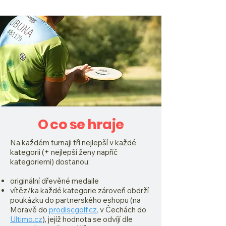
O co se hraje
Na každém turnaji tři nejlepší v každé
kategorii (+ nejlepší ženy napříč
kategoriemi) dostanou:
originální dřevěné medaile​
vítěz/ka každé kategorie zároveň obdrží
poukázku do partnerského eshopu (na
Moravě do
prodiscgolf.cz
,
v Čechách do
Ultimo.cz
), jejíž hodnota se odvíjí dle